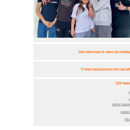
Ons internaat is open op zonda
!!! Internaatskosten fiscaal af
GO! Inte
3
T
anne.maree
www.i
On